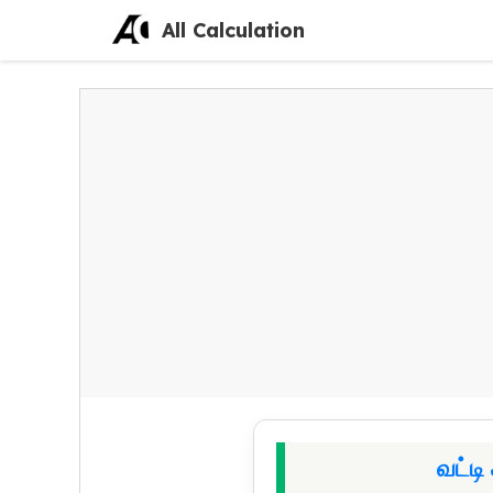
Skip
All Calculation
to
content
வட்டி