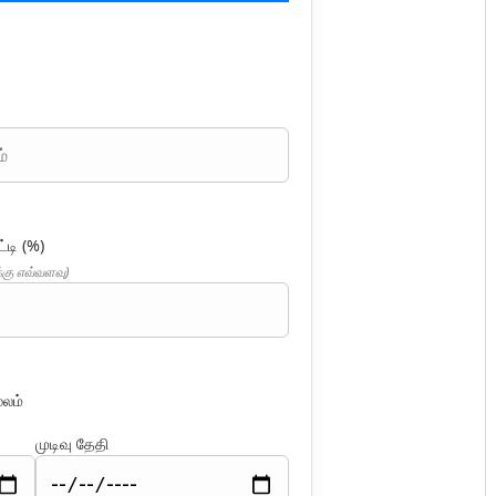
டி (%)
க்கு எவ்வளவு)
லம்
முடிவு தேதி